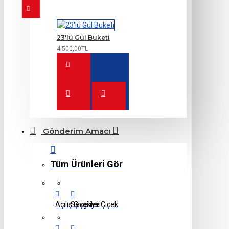
23'lü Gül Buketi
4.500,00TL
Gönderim Amacı
Tüm Ürünleri Gör
Açılış Çiçekleri
Sevgiliye Çiçek