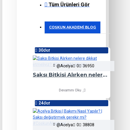
Tüm Ürünleri Gör
COŞKUN AKADEMI BLOG
30
Oct
@Acelya
0
36950
Saksı Bitkisi Alırken nelere dikkat etmeliyiz? #CoşkunAkademi
Devamını Oku
24
Oct
@Acelya
0
38808