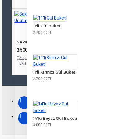
Ekle
ekle
11'li Gül Buketi
2.700,00TL
Sakın Unutma
3.500,00TL
Sepete
Alışveriş
Karşılaştırma
Ekle
Listeme
listesine
Ekle
ekle
11'li Kırmızı Gül Buketi
2.700,00TL
14'lü Beyaz Gül Buketi
3.000,00TL