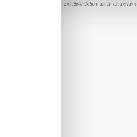
niz.Nice yaşlarını birlikte geçirmemiz dileğiyle. Doğum günün kutlu olsun 