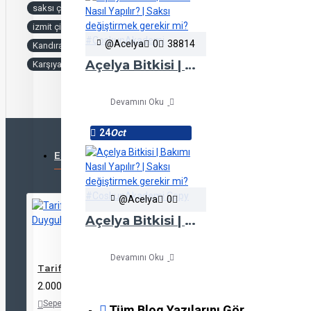
saksı çiçek
kocaeli çiçek
izmit çiçek
Kartepe Çiçek Siparişi
@Acelya
0
38814
Kandıra Online Çiçek
Açelya Bitkisi | Bakımı Nasıl Yapılır? | Saksı değiştirmek gerekir mi? #CoskunAkademi
Karşıyaka Çiçekçi
Devamını Oku
24
Oct
EN ÇOK GÖRÜNTÜLENENLER
@Acelya
0
Açelya Bitkisi | Bakımı Nasıl Yapılır? | Saksı değiştirmek gerekir mi? #CoskunAkademi Copy
Devamını Oku
Tarifsiz Duygular
2.000,00TL
Sepete
Alışveriş
Karşılaştırma
Tüm Blog Yazılarını Gör