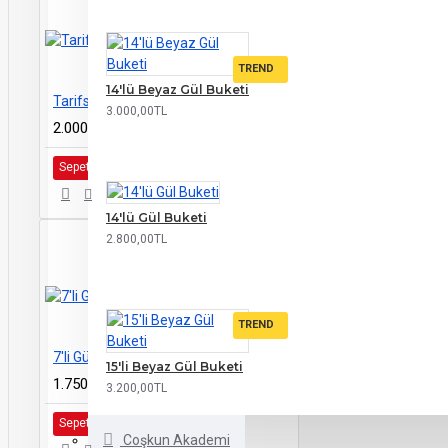
TREND
14'lü Beyaz Gül Buketi
Tarifsiz Duygular
3.000,00TL
2.000,00TL
Sepete Ekle
14'lü Gül Buketi
2.800,00TL
TREND
7'li Gül Buketi
15'li Beyaz Gül Buketi
1.750,00TL
3.200,00TL
Sepete Ekle
Coşkun Akademi