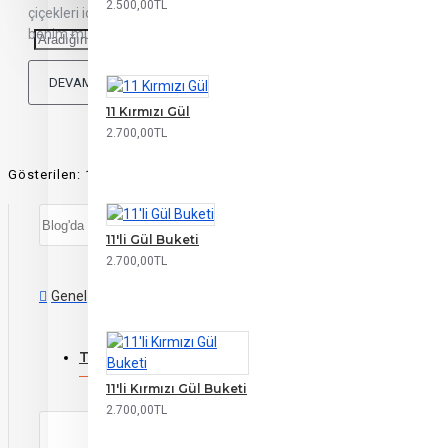
2.500,00TL
çiçekleri için birbirinden özel çiçek notlarımızdan seçim yapabilirsi
benim mutluluğum, hayatımın en güzel var..
DEVAMINI OKU
11 Kırmızı Gül
2.700,00TL
Gösterilen: 1 ile 1 arası, toplam: 1 (1 Sayfa)
11'li Gül Buketi
2.700,00TL
Genel
Coşkun Akademi
TREND ÜRÜNLER
11'li Kırmızı Gül Buketi
2.700,00TL