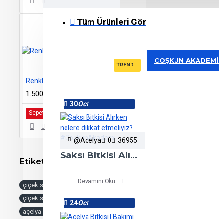
Tüm Ürünleri Gör
COŞKUN AKADEMI
TREND
Renkli Lisyanthus Çiçeği
1.500,00TL
30
Oct
Sepete Ekle
@Acelya
0
36955
Saksı Bitkisi Alırken nelere dikkat etmeliyiz? #CoşkunAkademi
Etiketler
Devamını Oku
çiçek sulama
çiçek sularken dikkat edilecekler
24
Oct
açelya çiçek
çiçek nasıl sulanır