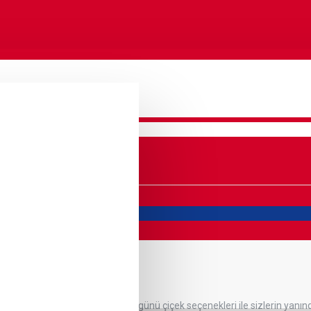
içeği
 çiçek arajmanları ve özel doğum günü çiçek seçenekleri ile sizlerin ya