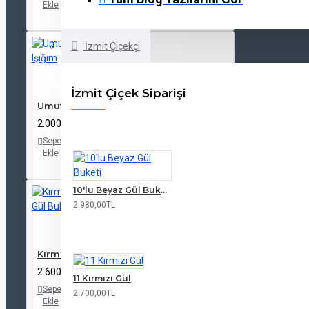
Ekle
Listeme
listesine
Ekle
ekle
İzmit Çiçekçi
İzmit Çiçek Siparişi
Umut Işığım
2.000,00TL
Sepete
Alışveriş
Karşılaştırma
Ekle
Listeme
listesine
Ekle
ekle
10'lu Beyaz Gül Buketi
2.980,00TL
Kırmızı Gül Buketi
2.600,00TL
11 Kırmızı Gül
Sepete
Alışveriş
Karşılaştırma
2.700,00TL
Ekle
Listeme
listesine