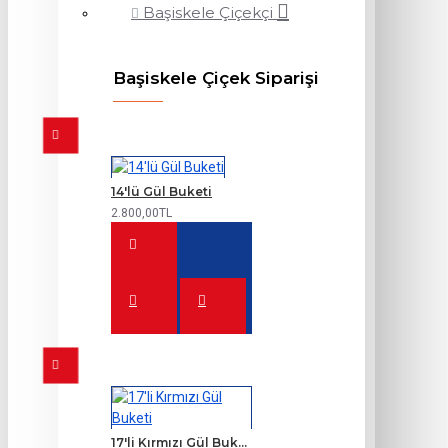
Başiskele Çiçekçi
Başiskele Çiçek Siparişi
14'lü Gül Buketi
2.800,00TL
17'li Kırmızı Gül Buketi