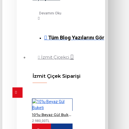
Devamını Oku
Tüm Blog Yazılarını Gör
İzmit Çiçekçi
İzmit Çiçek Siparişi
10'lu Beyaz Gül Buketi
2.980,00TL