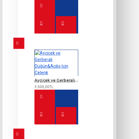
Ayçiçek ve Gerberalı Düğün&Açılış İçin Çelenk
3.500,00TL