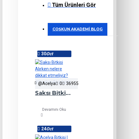
Tüm Ürünleri Gör
COŞKUN AKADEMI BLOG
30
Oct
@Acelya
0
36955
Saksı Bitkisi Alırken nelere dikkat etmeliyiz? #CoşkunAkademi
Devamını Oku
24
Oct