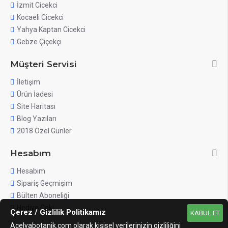
İzmit Cicekci
Kocaeli Cicekci
Yahya Kaptan Cicekci
Gebze Çiçekçi
Müşteri Servisi
İletişim
Ürün İadesi
Site Haritası
Blog Yazıları
2018 Özel Günler
Hesabım
Hesabım
Sipariş Geçmişim
Bülten Aboneliği
Hediye Çeki
Çerez / Gizlilik Politikamız
KABUL ET
Acelyabotanik.com olarak kişisel verilerinizin gizliliğini