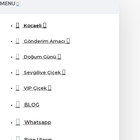
MENU
Kocaeli
Gönderim Amacı
Doğum Günü
Sevgiliye Çiçek
VIP Çiçek
BLOG
Whatsapp
Bize Ulaşın