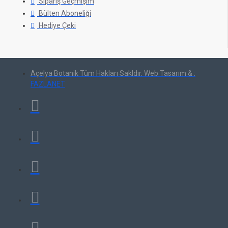
Sipariş Geçmişim
Bülten Aboneliği
Hediye Çeki
Açelya Botanik Tüm Hakları Sakldır. Web Tasarım & :
FAZLANET