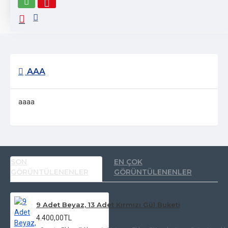
Etiketler:
Sevgiliye Çiçek
AAA
aaaa
SON
EN ÇOK
GÖRÜNTÜLENENLER
GÖRÜNTÜLENENLER
9 Adet Beyaz, 13 Adet Kırmızı Gül Buketi
4.400,00TL