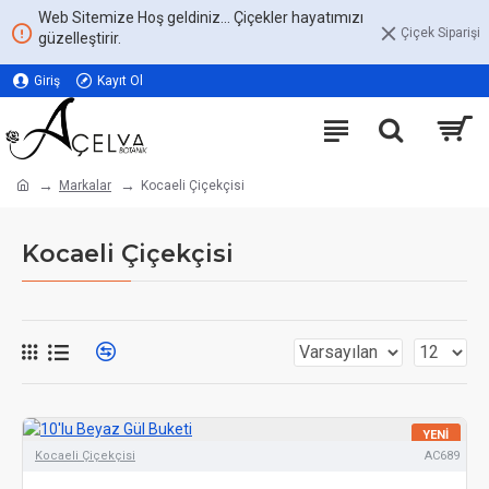
Web Sitemize Hoş geldiniz... Çiçekler hayatımızı
Çiçek Siparişi
güzelleştirir.
Giriş
Kayıt Ol
Markalar
Kocaeli Çiçekçisi
Kocaeli Çiçekçisi
YENI
Kocaeli Çiçekçisi
AC689