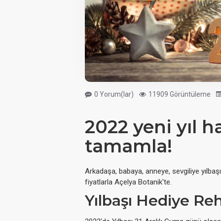
0 Yorum(lar)
11909 Görüntüleme
2022 yeni yıl ha
tamamla!
Arkadaşa, babaya, anneye, sevgiliye yılbaşı 
fiyatlarla Açelya Botanik'te.
Yılbaşı Hediye Re