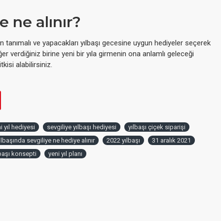
e ne alınır?
an tanımalı ve yapacakları yılbaşı gecesine uygun hediyeler seçerek
eğer verdiğiniz birine yeni bir yıla girmenin ona anlamlı geleceği
tkisi alabilirsiniz.
 yıl hediyesi
sevgiliye yılbaşı hediyesi
yılbaşı çiçek siparişi
ılbaşında sevgiliye ne hediye alınır
2022 yılbaşı
31 aralık 2021
lbaşı konsepti
yeni yıl planı