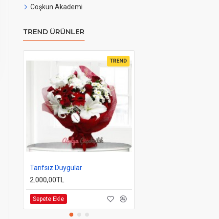
Coşkun Akademi
TREND ÜRÜNLER
TREND
7'li Gül Buketi
1.750,00TL
Tarifsiz Duygular
2.000,00TL
Sepete Ekle
Sepete Ekle