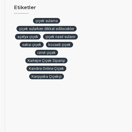
Etiketler
çiçek sulama
çiçek sularken dikkat edilecekler
açelya çiçek
çiçek nasıl sulanır
saksı çiçek
kocaeli çiçek
izmit çiçek
Kartepe Çiçek Siparişi
Kandıra Online Çiçek
Karşıyaka Çiçekçi