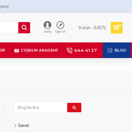
parişi
0 ürün - 0,00TL
Giriş
Üye Ol
444 41 27
ERI
COŞKUN AKADEMI
BLOG
Genel