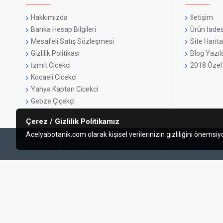
Hakkımızda
İletişim
Banka Hesap Bilgileri
Ürün İades
Mesafeli Satış Sözleşmesi
Site Harita
Gizlilik Politikası
Blog Yazıla
İzmit Cicekci
2018 Özel
Kocaeli Cicekci
Yahya Kaptan Cicekci
Gebze Çiçekçi
Çerez / Gizlilik Politikamız
Acelyabotanik.com olarak kişisel verilerinizin gizliliğini öne
Açelya Botanik Tüm Hakları Sakldır. Web Tasarım & :
FAZLANET