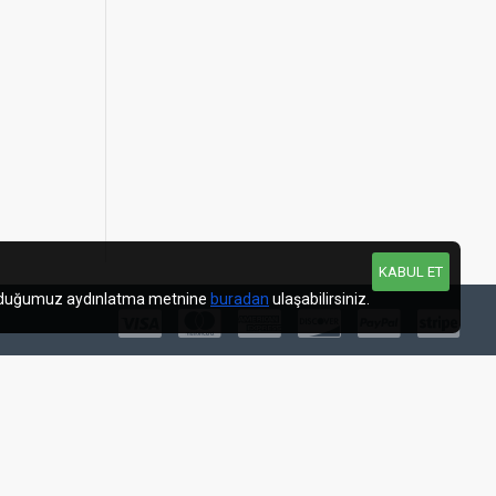
KABUL ET
şturduğumuz aydınlatma metnine
buradan
ulaşabilirsiniz.