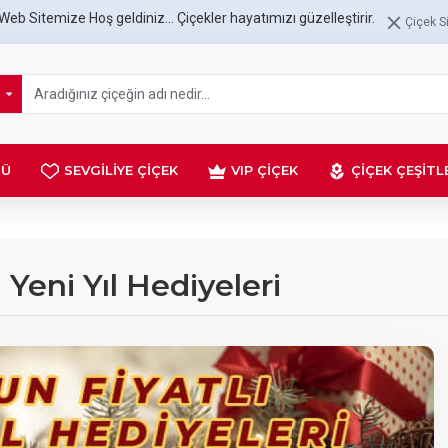
Web Sitemize Hoş geldiniz... Çiçekler hayatımızı güzelleştirir.
Çiçek Si
NÜ
SEVGILIYE ÇIÇEK
VIP ÇIÇEK
ÇIÇEK ÇEŞITL
 Yeni Yıl Hediyeleri