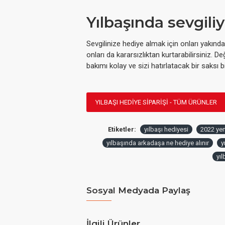
Yılbaşında sevgiliy
Sevgilinize hediye almak için onları yakınd
onları da kararsızlıktan kurtarabilirsiniz. D
bakımı kolay ve sizi hatırlatacak bir saksı bi
YILBAŞI HEDIYE SIPARIŞI - TÜM ÜRÜNLER
Etiketler:
yılbaşı hediyesi
2022 yeni
yılbaşında arkadaşa ne hediye alınır
y
yı
Sosyal Medyada Paylaş
İlgili Ürünler