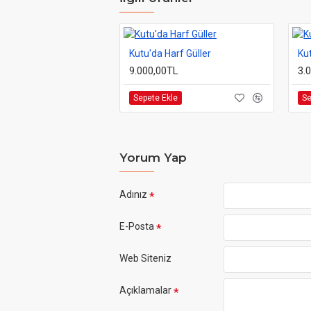
Kutu'da Harf Güller
Ku
9.000,00TL
3.
Sepete Ekle
Se
Yorum Yap
Adınız
E-Posta
Web Siteniz
Açıklamalar