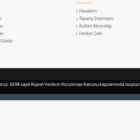
Hesabım
i
Sipariş Geçmişim
sı
Bülten Aboneliği
rı
Hediye Çeki
 Günler
msiyoruz. 6698 sayılı Kişisel Verilerin Korunması Kanunu kapsamında olu