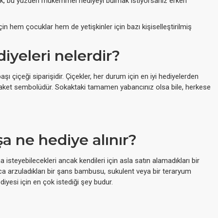
ak, bu yüzden mükemmel hediyeyi bulmak istiyorsanız erken
için hem çocuklar hem de yetişkinler için bazı kişiselleştirilmiş
diyeleri nelerdir?
aşı çiçeği siparişidir. Çiçekler, her durum için en iyi hediyelerden
ezaket sembolüdür. Sokaktaki tamamen yabancınız olsa bile, herkese
a ne hediye alınır?
na isteyebilecekleri ancak kendileri için asla satın alamadıkları bir
arca arzuladıkları bir şans bambusu, sukulent veya bir teraryum
ediyesi için en çok istediği şey budur.