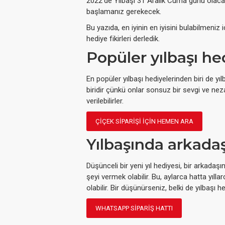
2022'de Yılbaşı 31 Aralık Cuma günü olac
başlamanız gerekecek.
Bu yazıda, en iyinin en iyisini bulabilmeniz 
hediye fikirleri derledik.
Popüler yılbaşı he
En popüler yılbaşı hediyelerinden biri de yılb
biridir çünkü onlar sonsuz bir sevgi ve n
verilebilirler.
ÇIÇEK SIPARIŞI IÇIN HEMEN ARA
Yılbaşında arkadaş
Düşünceli bir yeni yıl hediyesi, bir arkadaşı
şeyi vermek olabilir. Bu, aylarca hatta yıll
olabilir. Bir düşünürseniz, belki de yılbaşı h
WHATSAPP SIPARIŞ HATTI