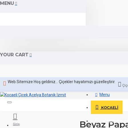
MENU
YOUR CART
Web Sitemize Hoş geldiniz... Çiçekler hayatımızı güzelleştirir.
Çiç
Menu
KOCAELI
GÖNDERIM A
Beyaz Papat
Giriş