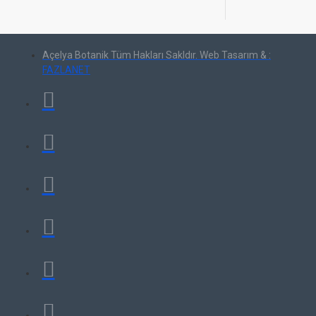
Açelya Botanik Tüm Hakları Sakldır. Web Tasarım & :
FAZLANET