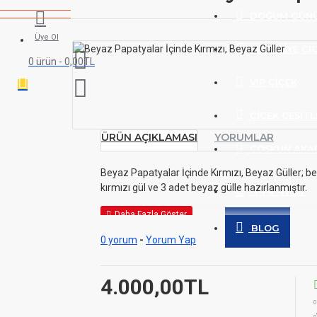
DOĞUM GÜN
Üye Ol
SEVGILIYE ÇI
0 ürün - 0,00TL
VIP ÇIÇEK
ÇIÇEK ÇEŞITL
ÜRÜN AÇIKLAMASI
YORUMLAR
COŞKUN AKA
Beyaz Papatyalar İçinde Kırmızı, Beyaz Güller; b
kırmızı gül ve 3 adet beyaz gülle hazırlanmıştır.
444 41 27
BLOG
0 yorum
-
Yorum Yap
4.000,00TL