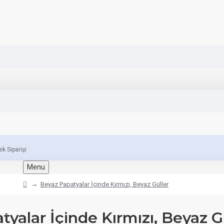
ek Siparişi
Menu
Beyaz Papatyalar İçinde Kırmızı, Beyaz Güller
MACI
yalar İçinde Kırmızı, Beyaz G