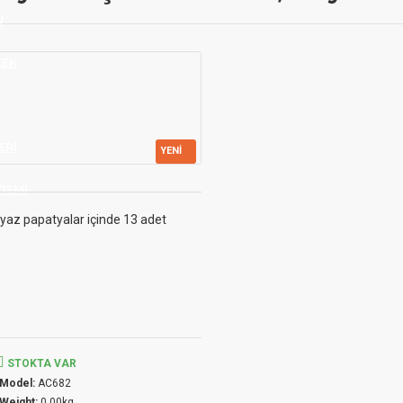
Ü
ÇEK
ERI
YENI
DEMI
eyaz papatyalar içinde 13 adet
STOKTA VAR
Model:
AC682
Weight:
0.00kg