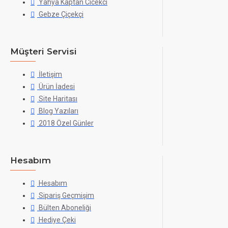
Yahya Kaptan Cicekci
Gebze Çiçekçi
Müşteri Servisi
İletişim
Ürün İadesi
Site Haritası
Blog Yazıları
2018 Özel Günler
Hesabım
Hesabım
Sipariş Geçmişim
Bülten Aboneliği
Hediye Çeki