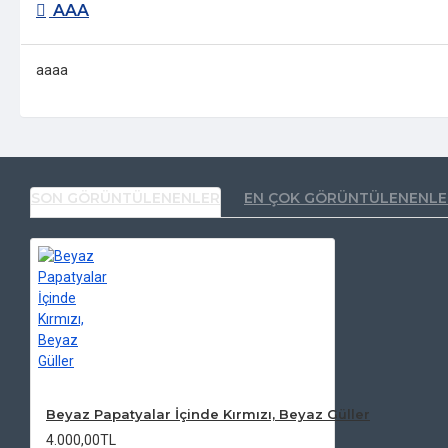
AAA
aaaa
SON GÖRÜNTÜLENENLER
EN ÇOK GÖRÜNTÜLENENLE
Beyaz Papatyalar İçinde Kırmızı, Beyaz Güller
4.000,00TL