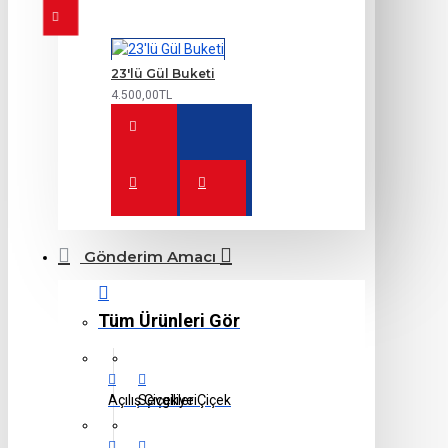
23'lü Gül Buketi
4.500,00TL
Gönderim Amacı
Tüm Ürünleri Gör
Açılış Çiçekleri
Sevgiliye Çiçek