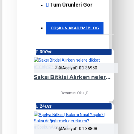
Tüm Ürünleri Gör
COŞKUN AKADEMI BLOG
30
Oct
@Acelya
0
36950
Saksı Bitkisi Alırken nelere dikkat etmeliyiz? #CoşkunAkademi
Devamını Oku
24
Oct
@Acelya
0
38808