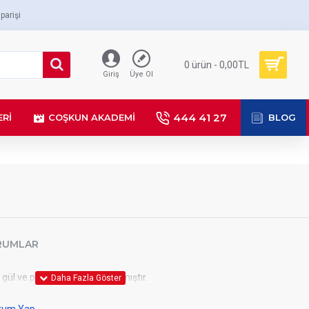
parişi
0 ürün - 0,00TL
Giriş
Üye Ol
444 41 27
ERI
COŞKUN AKADEMI
BLOG
RUMLAR
gül ve papatyalarla hazırlanmıştır.