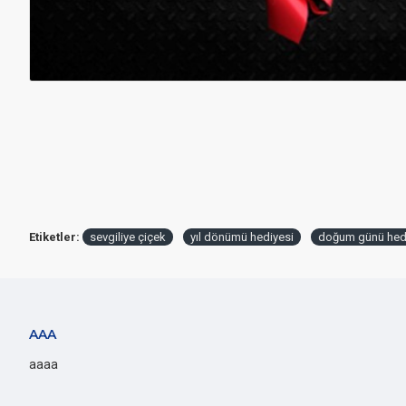
Etiketler:
sevgiliye çiçek
yıl dönümü hediyesi
doğum günü hed
AAA
aaaa