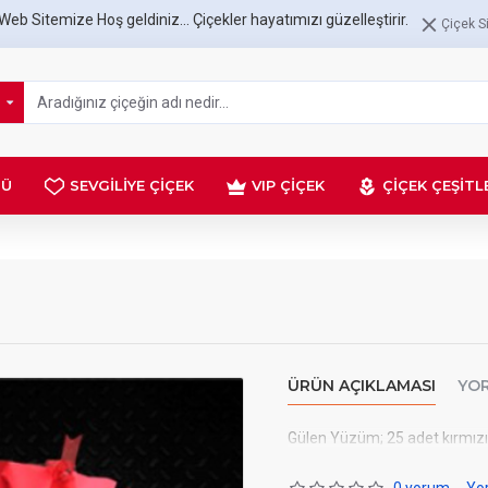
Web Sitemize Hoş geldiniz... Çiçekler hayatımızı güzelleştirir.
Çiçek Si
NÜ
SEVGILIYE ÇIÇEK
VIP ÇIÇEK
ÇIÇEK ÇEŞITL
ÜRÜN AÇIKLAMASI
YO
Gülen Yüzüm; 25 adet kırmızı 