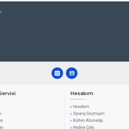
R
Servisi
Hesabım
Hesabım
i
Sipariş Geçmişim
sı
Bülten Aboneliği
rı
Hediye Çeki